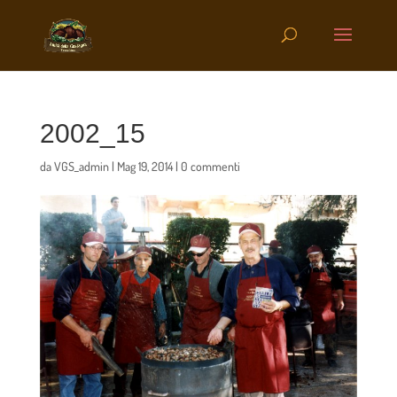
2002_15
da
VGS_admin
|
Mag 19, 2014
|
0 commenti