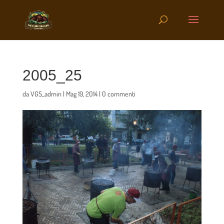
2005_25
da
VGS_admin
|
Mag 19, 2014
|
0 commenti