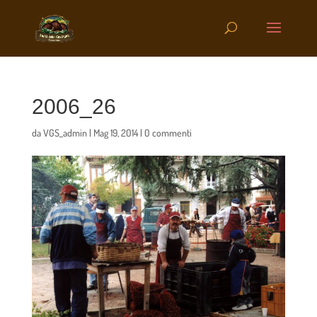
2006_26
da
VGS_admin
|
Mag 19, 2014
|
0 commenti