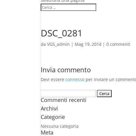
Seleziona una pagina
DSC_0281
da
VGS_admin
|
Mag 19, 2014
|
0 commenti
Invia commento
Devi essere
connesso
per inviare un comment
Ricerca
Commenti recenti
per:
Archivi
Categorie
Nessuna categoria
Meta