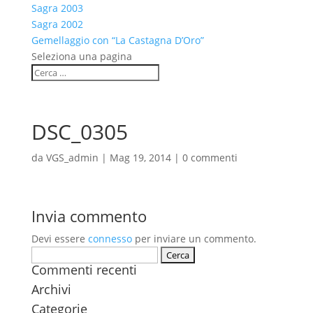
Sagra 2003
Sagra 2002
Gemellaggio con “La Castagna D’Oro”
Seleziona una pagina
DSC_0305
da
VGS_admin
|
Mag 19, 2014
|
0 commenti
Invia commento
Devi essere
connesso
per inviare un commento.
Ricerca
Commenti recenti
per:
Archivi
Categorie