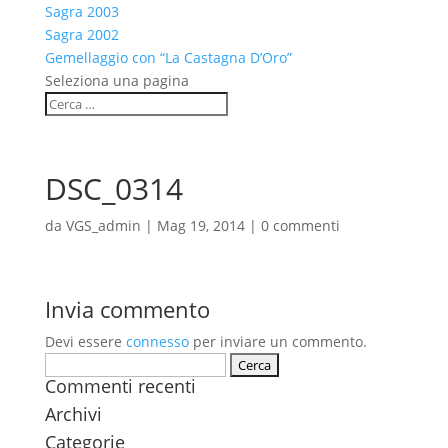
Sagra 2003
Sagra 2002
Gemellaggio con “La Castagna D’Oro”
Seleziona una pagina
DSC_0314
da
VGS_admin
|
Mag 19, 2014
|
0 commenti
Invia commento
Devi essere
connesso
per inviare un commento.
Ricerca
Commenti recenti
per:
Archivi
Categorie