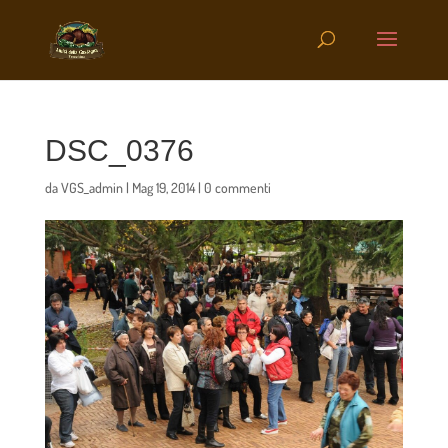
DSC_0376
da
VGS_admin
|
Mag 19, 2014
|
0 commenti