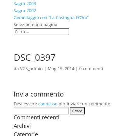
Sagra 2003
Sagra 2002
Gemellaggio con “La Castagna D’Oro”
Seleziona una pagina
DSC_0397
da
VGS_admin
|
Mag 19, 2014
|
0 commenti
Invia commento
Devi essere
connesso
per inviare un commento.
Ricerca
Commenti recenti
per:
Archivi
Categorie