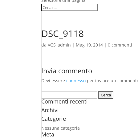
Seleziona una pagina
DSC_9118
da
VGS_admin
|
Mag 19, 2014
|
0 commenti
Invia commento
Devi essere
connesso
per inviare un comment
Ricerca
Commenti recenti
per:
Archivi
Categorie
Nessuna categoria
Meta