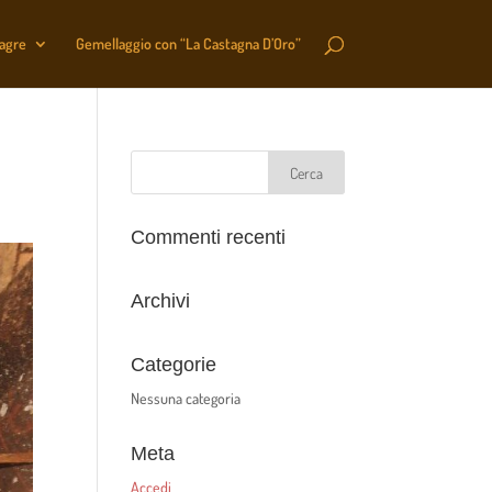
sagre
Gemellaggio con “La Castagna D’Oro”
Commenti recenti
Archivi
Categorie
Nessuna categoria
Meta
Accedi