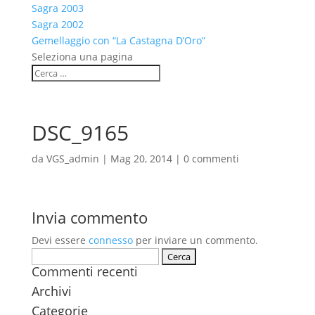
Sagra 2003
Sagra 2002
Gemellaggio con “La Castagna D’Oro”
Seleziona una pagina
DSC_9165
da
VGS_admin
|
Mag 20, 2014
|
0 commenti
Invia commento
Devi essere
connesso
per inviare un commento.
Ricerca
Commenti recenti
per:
Archivi
Categorie