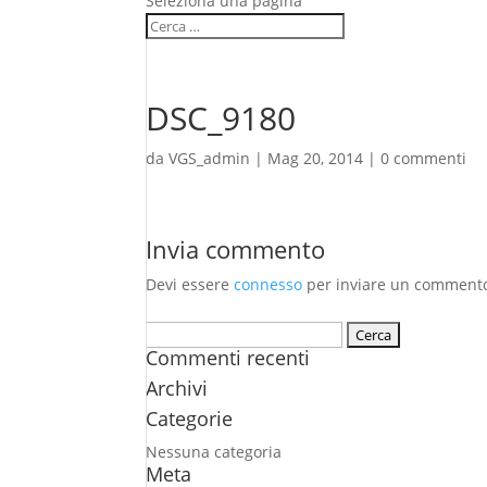
Seleziona una pagina
DSC_9180
da
VGS_admin
|
Mag 20, 2014
|
0 commenti
Invia commento
Devi essere
connesso
per inviare un comment
Ricerca
Commenti recenti
per:
Archivi
Categorie
Nessuna categoria
Meta