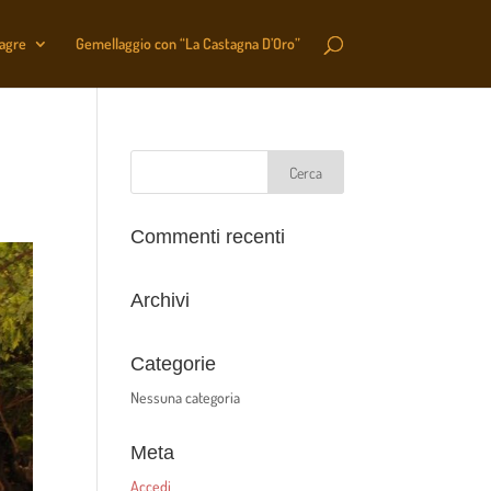
sagre
Gemellaggio con “La Castagna D’Oro”
Commenti recenti
Archivi
Categorie
Nessuna categoria
Meta
Accedi