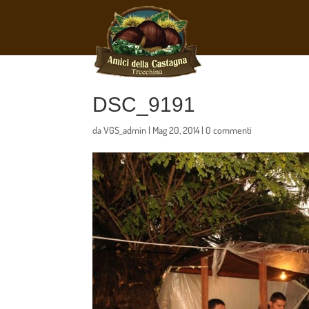
DSC_9191
da
VGS_admin
|
Mag 20, 2014
|
0 commenti