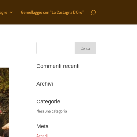
sagre
Gemellaggio con “La Castagna D’Oro”
Commenti recenti
Archivi
Categorie
Nessuna categoria
Meta
Accedi