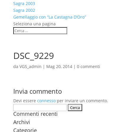
Sagra 2003
Sagra 2002
Gemellaggio con “La Castagna D’Oro”
Seleziona una pagina
DSC_9229
da
VGS_admin
|
Mag 20, 2014
|
0 commenti
Invia commento
Devi essere
connesso
per inviare un commento.
Ricerca
Commenti recenti
per:
Archivi
Categorie