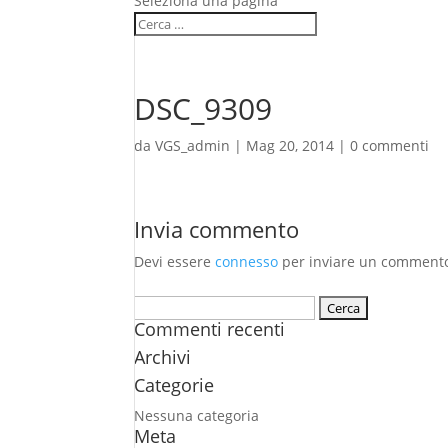
Seleziona una pagina
DSC_9309
da
VGS_admin
|
Mag 20, 2014
|
0 commenti
Invia commento
Devi essere
connesso
per inviare un comment
Ricerca
Commenti recenti
per:
Archivi
Categorie
Nessuna categoria
Meta