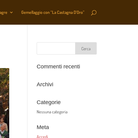
sagre
Gemellaggio con “La Castagna D’Oro”
Commenti recenti
Archivi
Categorie
Nessuna categoria
Meta
Accedi