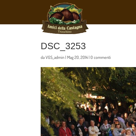
DSC_3253
da
VGS_admin
|
Mag 20, 2014
|
0 commenti