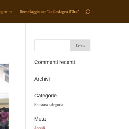
sagre
Gemellaggio con “La Castagna D’Oro”
Commenti recenti
Archivi
Categorie
Nessuna categoria
Meta
Accedi