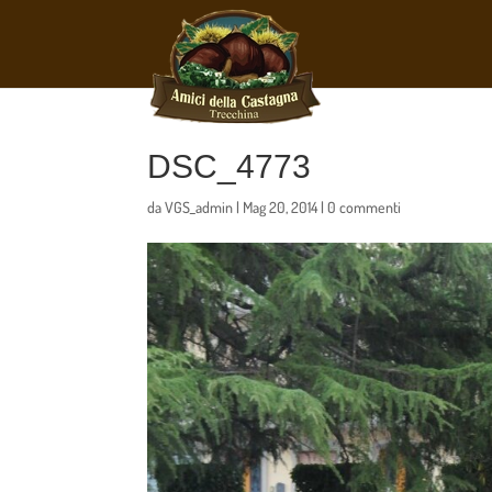
DSC_4773
da
VGS_admin
|
Mag 20, 2014
|
0 commenti