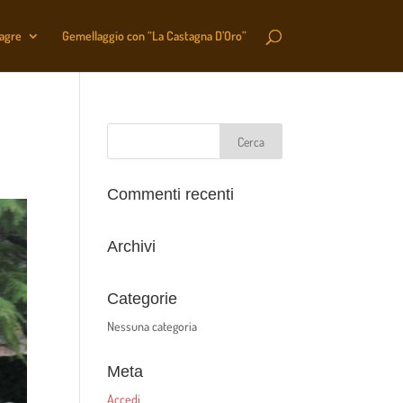
sagre
Gemellaggio con “La Castagna D’Oro”
Commenti recenti
Archivi
Categorie
Nessuna categoria
Meta
Accedi