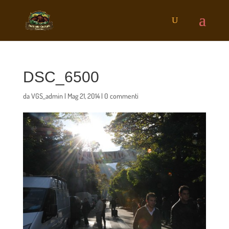
DSC_6500
da
VGS_admin
|
Mag 21, 2014
|
0 commenti