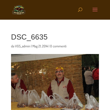
DSC_6635
da
VGS_admin
|
Mag 21, 2014
|
0 commenti