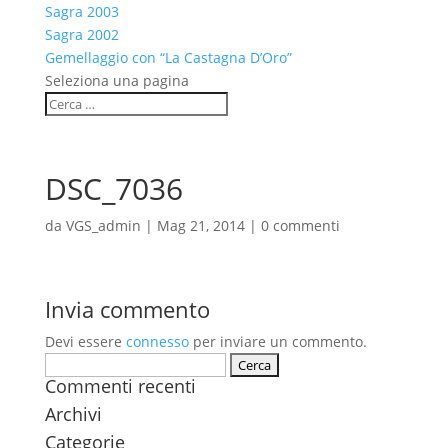
Sagra 2003
Sagra 2002
Gemellaggio con “La Castagna D’Oro”
Seleziona una pagina
DSC_7036
da
VGS_admin
|
Mag 21, 2014
|
0 commenti
Invia commento
Devi essere
connesso
per inviare un commento.
Ricerca
Commenti recenti
per:
Archivi
Categorie