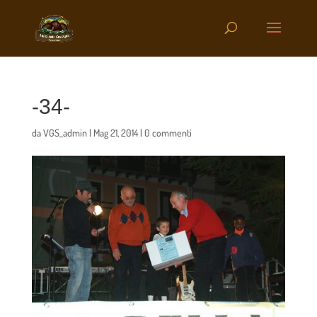
-34-
da
VGS_admin
|
Mag 21, 2014
|
0 commenti