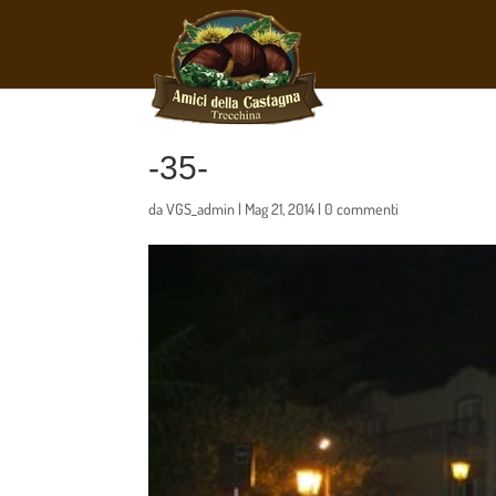
-35-
da
VGS_admin
|
Mag 21, 2014
|
0 commenti