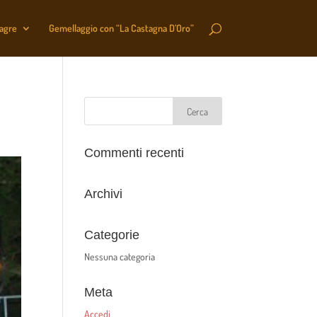
sagre
Gemellaggio con “La Castagna D’Oro”
Commenti recenti
Archivi
Categorie
Nessuna categoria
Meta
Accedi