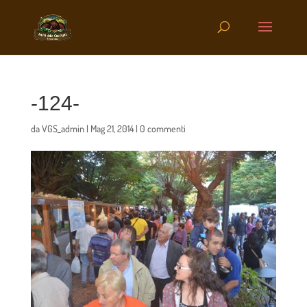
-124-
da
VGS_admin
|
Mag 21, 2014
|
0 commenti