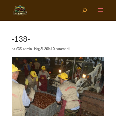
-138-
da
VGS_admin
|
Mag 21, 2014
|
0 commenti