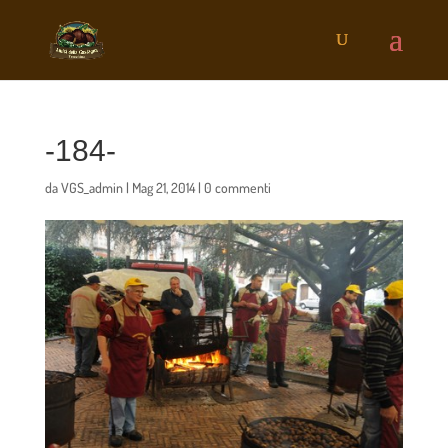
-184-
da
VGS_admin
|
Mag 21, 2014
|
0 commenti